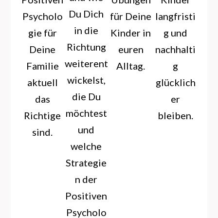
Du Dich
Psycholo
für Deine
langfristi
in die
gie für
Kinder in
g und
Richtung
Deine
euren
nachhalti
weiterent
Familie
Alltag.
g
wickelst,
aktuell
glücklich
die Du
das
er
möchtest
Richtige
bleiben.
und
sind.
welche
Strategie
n der
Positiven
Psycholo