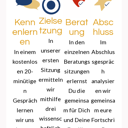
Zielse
Kenn
Berat
Absc
tzung
enlern
ung
hluss
en
In
In den
Im
unserer
In einem
einzelnen
Abschlus
ersten
kostenlos
Beratungs
sgespräc
Sitzung
en 20-
sitzungen
h
ermitteln
minütige
erlernst
analysier
wir
n
Du die
en wir
mithilfe
Gespräch
gemeinsa
gemeinsa
drei
lernen
m für Dich
m eure
wissensc
wir uns
und Deine
Fortschri