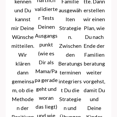
haftlich
kennen
Familie
tte. Dann
validierte
und Du
ausgewäh
erstellen
r Tests
kannst
lten
wir einen
Deinen
mir Deine
Strategie
Plan, wie
Ausgangs
Wünsche
n.
Du nach
punkt
mitteilen.
Zwischen
Ende der
(wie es
Wir
den
Familien
Dir als
klären
Beratungs
beratung
Mama/Pa
dann
terminen
weiter
pa gerade
gemeinsa
integriers
vorgehst,
geht und
m, ob die
t Du die
damit Du
woran
Methode
Strategie
und
das liegt)
n der
n und
Deine
und wie
Positiven
Übungen
Kinder